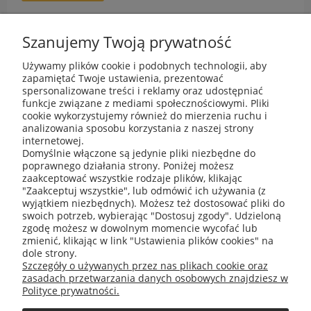
Szanujemy Twoją prywatność
Używamy plików cookie i podobnych technologii, aby
zapamiętać Twoje ustawienia, prezentować
spersonalizowane treści i reklamy oraz udostępniać
funkcje związane z mediami społecznościowymi. Pliki
cookie wykorzystujemy również do mierzenia ruchu i
analizowania sposobu korzystania z naszej strony
internetowej.
Domyślnie włączone są jedynie pliki niezbędne do
O nas
poprawnego działania strony. Poniżej możesz
zaakceptować wszystkie rodzaje plików, klikając
"Zaakceptuj wszystkie", lub odmówić ich używania (z
Informacje
wyjątkiem niezbędnych). Możesz też dostosować pliki do
swoich potrzeb, wybierając "Dostosuj zgody". Udzieloną
zgodę możesz w dowolnym momencie wycofać lub
Obsługa klienta
zmienić, klikając w link "Ustawienia plików cookies" na
dole strony.
Szczegóły o używanych przez nas plikach cookie oraz
Moje konto
zasadach przetwarzania danych osobowych znajdziesz w
Polityce prywatności.