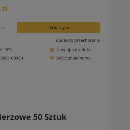
 zł
szt.
do koszyka
dodaj do przechowalni
t:
REX
zapytaj o produkt
uktu:
C8X80
poleć znajomemu
ów
lerzowe 50 Sztuk