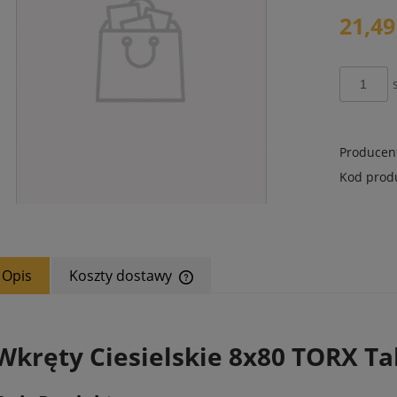
płatności
21,49
Producen
Kod prod
Opis
Koszty dostawy
Cena nie zawiera ewentualnych koszt
płatności
Wkręty Ciesielskie 8x80 TORX Ta