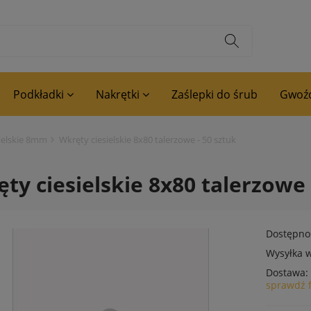
Podkładki
Nakrętki
Zaślepki do śrub
Gwoźd
ielskie 8mm
Wkręty ciesielskie 8x80 talerzowe - 50 sztuk
ty ciesielskie 8x80 talerzowe 
Dostępno
Wysyłka w
Dostawa:
sprawdź 
Cena nie zawiera ewentualnyc