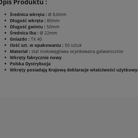
Opis Produktu :
Średnica wkręta :
Ø 8,0mm
Długość wkręta :
80mm
Długość gwintu :
50mm
Średnica łba :
Ø 22mm
Gniazdo :
TX 40
Ilość szt. w opakowaniu :
50 sztuk
Materiał :
stal niskowęglowa ocynkowana galwanicznie
Wkręty fabrycznie nowy
Polska Dystrybucja
Wkręty posiadają Krajową deklaracje właściwości użytkow