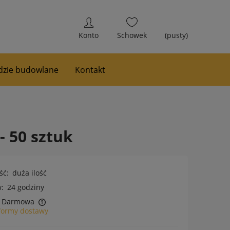
(pusty)
zie budowlane
Kontakt
- 50 sztuk
ść:
duża ilość
:
24 godziny
Darmowa
formy dostawy
h kosztów