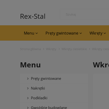
Rex-Stal
Menu
Pręty gwintowane
Wkręty
Strona główna
Wkręty
Wkręty ciesielskie
Wkręty cies
Menu
Wkrę
Pręty gwintowane
Nakrętki
Podkładki
Gwoździe budowlane