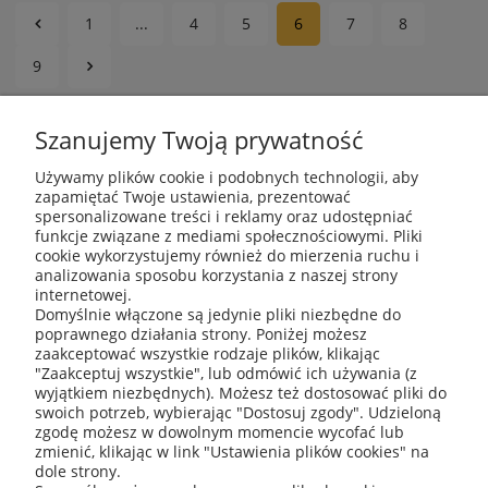
1
...
4
5
6
7
8
9
Szanujemy Twoją prywatność
Używamy plików cookie i podobnych technologii, aby
zapamiętać Twoje ustawienia, prezentować
spersonalizowane treści i reklamy oraz udostępniać
funkcje związane z mediami społecznościowymi. Pliki
cookie wykorzystujemy również do mierzenia ruchu i
analizowania sposobu korzystania z naszej strony
internetowej.
Domyślnie włączone są jedynie pliki niezbędne do
O nas
poprawnego działania strony. Poniżej możesz
zaakceptować wszystkie rodzaje plików, klikając
"Zaakceptuj wszystkie", lub odmówić ich używania (z
Informacje
wyjątkiem niezbędnych). Możesz też dostosować pliki do
swoich potrzeb, wybierając "Dostosuj zgody". Udzieloną
zgodę możesz w dowolnym momencie wycofać lub
Obsługa klienta
zmienić, klikając w link "Ustawienia plików cookies" na
dole strony.