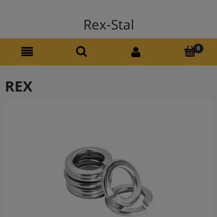
Rex-Stal
REX