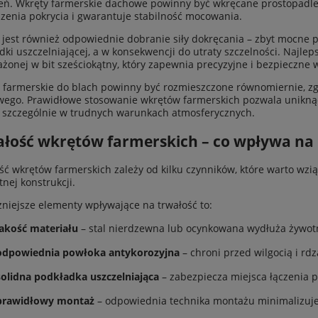
eń. Wkręty farmerskie dachowe powinny być wkręcane prostopadle 
zenia pokrycia i gwarantuje stabilność mocowania.
jest również odpowiednie dobranie siły dokręcania – zbyt mocne 
dki uszczelniającej, a w konsekwencji do utraty szczelności. Najleps
żonej w bit sześciokątny, który zapewnia precyzyjne i bezpieczne 
 farmerskie do blach powinny być rozmieszczone równomiernie, z
ego. Prawidłowe stosowanie wkrętów farmerskich pozwala uniknąć
 szczególnie w trudnych warunkach atmosferycznych.
łość wkrętów farmerskich – co wpływa na
ść wkrętów farmerskich zależy od kilku czynników, które warto wz
tnej konstrukcji.
niejsze elementy wpływające na trwałość to:
jakość materiału
– stal nierdzewna lub ocynkowana wydłuża żywot
odpowiednia powłoka antykorozyjna
– chroni przed wilgocią i rdz
solidna podkładka uszczelniająca
– zabezpiecza miejsca łączenia 
prawidłowy montaż
– odpowiednia technika montażu minimalizuje