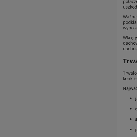
połącz
uszkod
Ważne 
podkła
wyposa
Wkręty
dachow
dachu,
Trwa
Trwało
konkre
Najważ