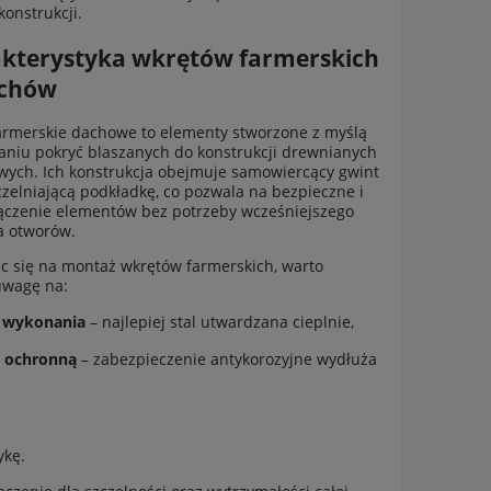
konstrukcji.
kterystyka wkrętów farmerskich
achów
armerskie dachowe to elementy stworzone z myślą
niu pokryć blaszanych do konstrukcji drewnianych
owych. Ich konstrukcja obejmuje samowiercący gwint
czelniającą podkładkę, co pozwala na bezpieczne i
łączenie elementów bez potrzeby wcześniejszego
a otworów.
c się na montaż wkrętów farmerskich, warto
uwagę na:
ł wykonania
– najlepiej stal utwardzana cieplnie,
 ochronną
– zabezpieczenie antykorozyjne wydłuża
ykę.