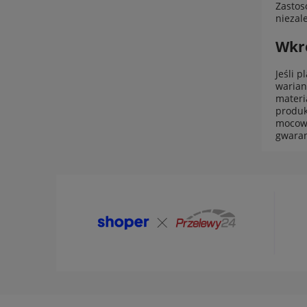
Zastos
niezal
Wkrę
Jeśli 
warian
materi
produk
mocowa
gwaran