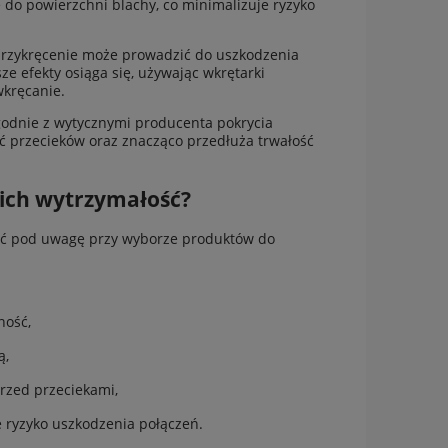
do powierzchni blachy, co minimalizuje ryzyko
przykręcenie może prowadzić do uszkodzenia
ze efekty osiąga się, używając wkrętarki
wkręcanie.
godnie z wytycznymi producenta pokrycia
 przecieków oraz znacząco przedłuża trwałość
 ich wytrzymałość?
iąć pod uwagę przy wyborze produktów do
ność,
ą,
przed przeciekami,
 ryzyko uszkodzenia połączeń.