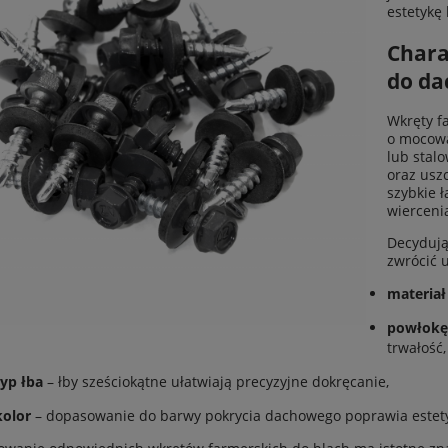
estetykę 
Chara
do d
Wkręty f
o mocowa
lub stal
oraz usz
szybkie 
wierceni
Decydują
zwrócić 
materia
powłokę
trwałość,
typ łba
– łby sześciokątne ułatwiają precyzyjne dokręcanie,
kolor
– dopasowanie do barwy pokrycia dachowego poprawia estet