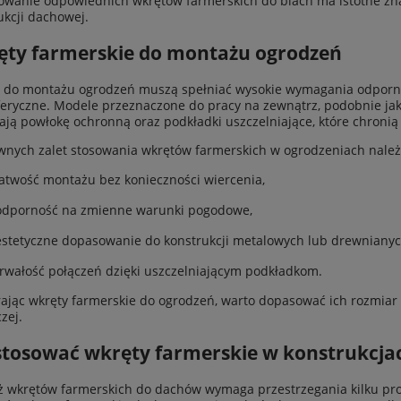
owanie odpowiednich wkrętów farmerskich do blach ma istotne znac
ukcji dachowej.
ęty farmerskie do montażu ogrodzeń
 do montażu ogrodzeń muszą spełniać wysokie wymagania odporno
eryczne. Modele przeznaczone do pracy na zewnątrz, podobnie jak
ają powłokę ochronną oraz podkładki uszczelniające, które chronią 
wnych zalet stosowania wkrętów farmerskich w ogrodzeniach nale
łatwość montażu bez konieczności wiercenia,
odporność na zmienne warunki pogodowe,
estetyczne dopasowanie do konstrukcji metalowych lub drewnianyc
trwałość połączeń dzięki uszczelniającym podkładkom.
ając wkręty farmerskie do ogrodzeń, warto dopasować ich rozmiar i
zej.
stosować wkręty farmerskie w konstrukcj
 wkrętów farmerskich do dachów wymaga przestrzegania kilku pros