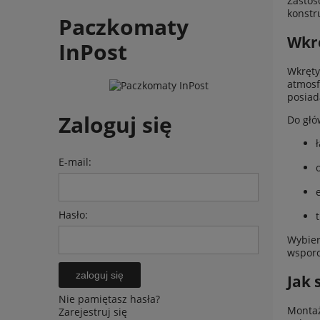
Zastos
konstr
Paczkomaty
Wkr
InPost
Wkręty
atmosf
posiad
Zaloguj się
Do głó
E-mail:
Hasło:
Wybier
wsporc
zaloguj się
Jak 
Nie pamiętasz hasła?
Montaż
Zarejestruj się