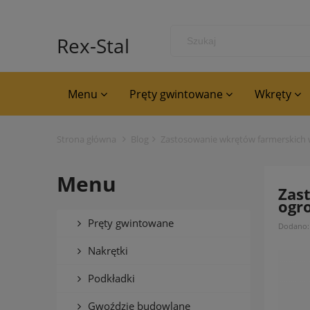
Rex-Stal
Menu
Pręty gwintowane
Wkręty
Strona główna
Blog
Zastosowanie wkrętów farmerskich 
Menu
Zas
ogr
Pręty gwintowane
Dodano
Nakrętki
Podkładki
Gwoździe budowlane