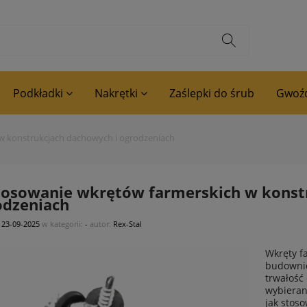
Podkładki
Nakrętki
Zaślepki do śrub
Gwoźd
w konstrukcjach dachowych i ogrodzeniach
tosowanie wkrętów farmerskich w konst
odzeniach
:
23-09-2025
w kategorii:
-
autor:
Rex-Stal
Wkręty fa
budownic
trwałość
wybieran
jak stoso