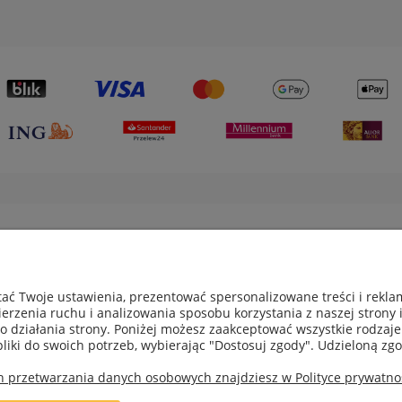
je
Obsługa klienta
ać Twoje ustawienia, prezentować spersonalizowane treści i rekl
erzenia ruchu i analizowania sposobu korzystania z naszej strony 
ny
Metody płatności
działania strony. Poniżej możesz zaakceptować wszystkie rodzaje p
rywatności
Czas i koszty dostawy
pliki do swoich potrzeb, wybierając "Dostosuj zgody". Udzieloną 
eklamacje
Czas realizacji zamówienia
h przetwarzania danych osobowych znajdziesz w Polityce prywatnoś