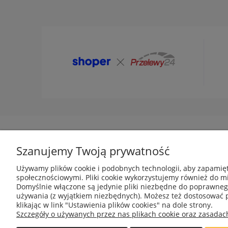
Szanujemy Twoją prywatność
O nas
Informac
Używamy plików cookie i podobnych technologii, aby zapamięt
społecznościowymi. Pliki cookie wykorzystujemy również do mi
Kontakt
Regulami
Domyślnie włączone są jedynie pliki niezbędne do poprawnego 
Blog
Polityka p
używania (z wyjątkiem niezbędnych). Możesz też dostosować 
klikając w link "Ustawienia plików cookies" na dole strony.
O firmie
Zwroty i r
Szczegóły o używanych przez nas plikach cookie oraz zasadac