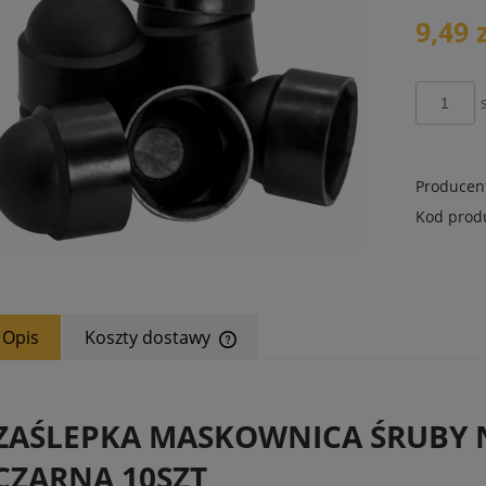
płatności
9,49 
Producen
Kod prod
Opis
Koszty dostawy
Cena nie zawiera ewentualnych koszt
płatności
ZAŚLEPKA MASKOWNICA ŚRUBY 
CZARNA 10SZT