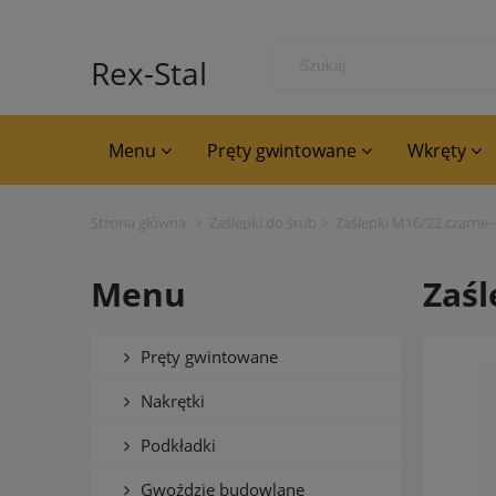
Rex-Stal
Menu
Pręty gwintowane
Wkręty
Strona główna
Zaślepki do śrub
Zaślepki M16/22 czarne -
Menu
Zaśl
Pręty gwintowane
Nakrętki
Podkładki
Gwoździe budowlane