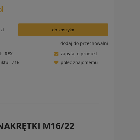
zł
szt.
do koszyka
dodaj do przechowalni
t:
REX
zapytaj o produkt
uktu:
Z16
poleć znajomemu
ów
NAKRĘTKI M16/22