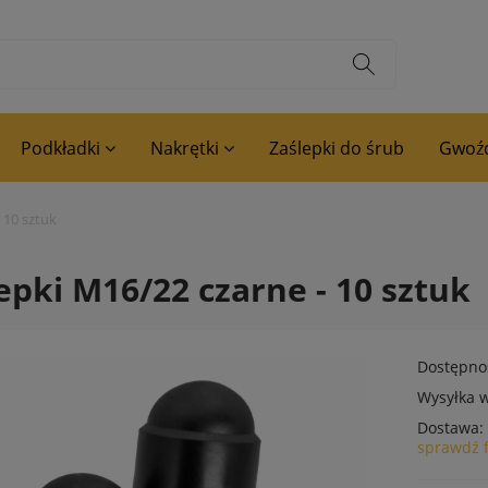
Podkładki
Nakrętki
Zaślepki do śrub
Gwoźd
 10 sztuk
epki M16/22 czarne - 10 sztuk
Dostępno
Wysyłka w
Dostawa:
sprawdź 
Cena nie zawiera ewentualnyc