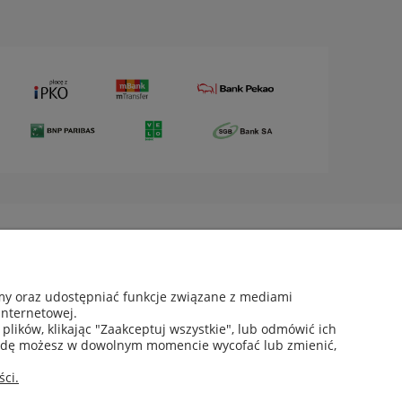
Moje konto
amy oraz udostępniać funkcje związane z mediami
internetowej.
Twoje zamówienia
lików, klikając "Zaakceptuj wszystkie", lub odmówić ich
Ustawienia konta
zgodę możesz w dowolnym momencie wycofać lub zmienić,
Ulubione
ci.