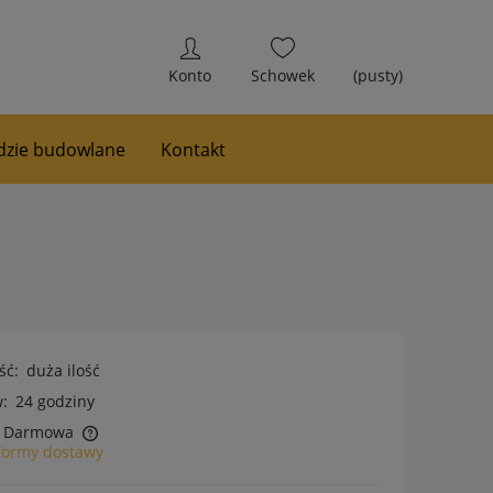
(pusty)
zie budowlane
Kontakt
ść:
duża ilość
:
24 godziny
Darmowa
formy dostawy
h kosztów