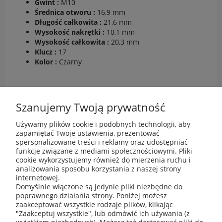
Gwint :
M10
Średnica otworu :
16,9 mm
Długość całkowita :
21,6 mm
Wysokość nakrętki :
10,1 mm
Wysokość całkowita :
20,3 mm
Klucz :
17
Kolor :
Czarny
Szanujemy Twoją prywatność
Używamy plików cookie i podobnych technologii, aby
zapamiętać Twoje ustawienia, prezentować
spersonalizowane treści i reklamy oraz udostępniać
funkcje związane z mediami społecznościowymi. Pliki
cookie wykorzystujemy również do mierzenia ruchu i
analizowania sposobu korzystania z naszej strony
internetowej.
Domyślnie włączone są jedynie pliki niezbędne do
O nas
poprawnego działania strony. Poniżej możesz
zaakceptować wszystkie rodzaje plików, klikając
"Zaakceptuj wszystkie", lub odmówić ich używania (z
Informacje