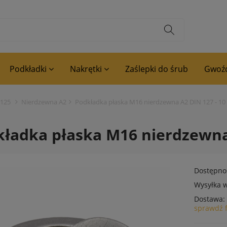
Podkładki
Nakrętki
Zaślepki do śrub
Gwoźd
 125
Nierdzewna A2
Podkładka płaska M16 nierdzewna A2 DIN 127 - 10
ładka płaska M16 nierdzewna 
Dostępno
Wysyłka w
Dostawa:
sprawdź 
Cena nie zawiera ewentualnyc