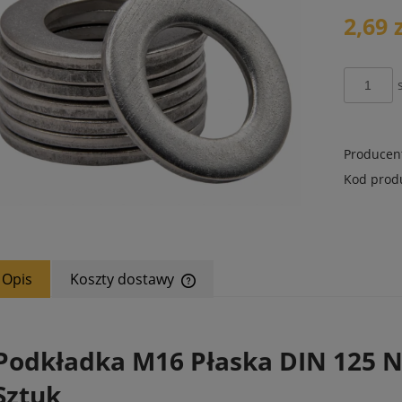
płatności
2,69 
Producen
Kod prod
Opis
Koszty dostawy
Cena nie zawiera ewentualnych koszt
płatności
Podkładka M16 Płaska DIN 125 
Sztuk