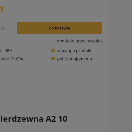
zł
szt.
do koszyka
dodaj do przechowalni
t:
REX
zapytaj o produkt
uktu:
P16PA
poleć znajomemu
ów
Nierdzewna A2 10