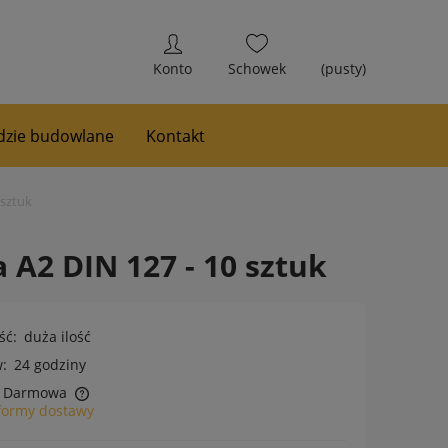
(pusty)
zie budowlane
Kontakt
 sztuk
A2 DIN 127 - 10 sztuk
ść:
duża ilość
:
24 godziny
Darmowa
formy dostawy
h kosztów