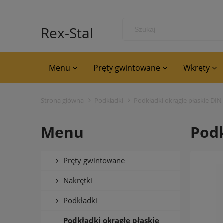
Rex-Stal
Menu
Pręty gwintowane
Wkręty
Strona główna
Podkładki
Podkładki okrągłe płaskie DIN
Menu
Podk
Pręty gwintowane
Nakrętki
Podkładki
Podkładki okrągłe płaskie