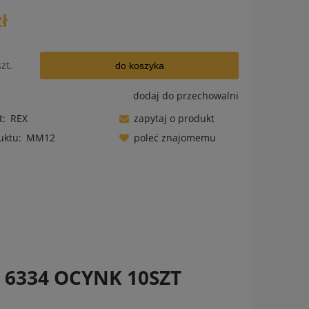
zł
szt.
do koszyka
dodaj do przechowalni
t:
REX
zapytaj o produkt
uktu:
MM12
poleć znajomemu
ów
 6334 OCYNK 10SZT