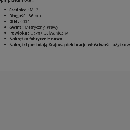
pis przedmiotu :
Średnica :
M12
Długość :
36mm
DIN :
6334
Gwint :
Metryczny, Prawy
Powłoka :
Ocynk Galwaniczny
Nakrętka fabrycznie nowa
Nakrętki posiadają Krajową deklaracje właściwości użytko