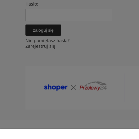
Hasło:
zaloguj się
Nie pamiętasz hasła?
Zarejestruj się