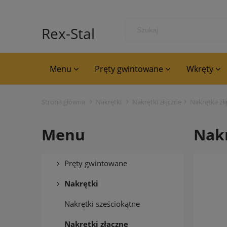
Rex-Stal
Menu
Pręty gwintowane
Wkręty
Strona główna
Nakrętki
Nakrętki złączne
Nakrętka zł
Menu
Nakr
Pręty gwintowane
Nakrętki
Nakrętki sześciokątne
Nakrętki złączne