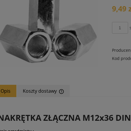
płatności
9,49 
Producen
Kod prod
Opis
Koszty dostawy
Cena nie zawiera ewentualnych koszt
płatności
NAKRĘTKA ZŁĄCZNA M12x36 DIN