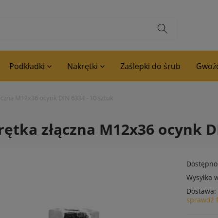
Podkładki
Nakrętki
Zaślepki do śrub
Gwoźd
ączna M12x36 ocynk DIN 6334 - 10 sztuk
ętka złączna M12x36 ocynk DI
Dostępno
Wysyłka w
Dostawa:
sprawdź 
Cena nie zawiera ewentualnyc