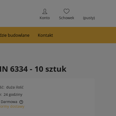
(pusty)
zie budowlane
Kontakt
N 6334 - 10 sztuk
ść:
duża ilość
:
24 godziny
Darmowa
formy dostawy
h kosztów