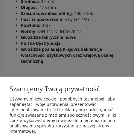
Średnica:
4,5 mm
Długość:
125 mm
Szacunkowa ilość w 5 kg
: 480 sztuk
Ilość w opakowaniu
: 5 kg (+/- 1%)
Powłoka:
Brak
Normy
: DIN 1151; BN/5028-12
Gwoździe fabrycznie nowe
Polska Dystrybucja
Gwoździe posiadają Krajową deklaracje
właściwości użytkowych
oraz Krajową ocenę
techniczną
Szanujemy Twoją prywatność
Używamy plików cookie i podobnych technologii, aby
zapamiętać Twoje ustawienia, prezentować
spersonalizowane treści i reklamy oraz udostępniać
funkcje związane z mediami społecznościowymi. Pliki
cookie wykorzystujemy również do mierzenia ruchu i
analizowania sposobu korzystania z naszej strony
internetowej.