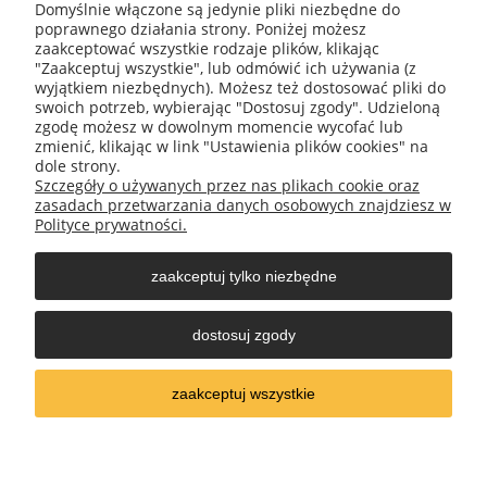
Domyślnie włączone są jedynie pliki niezbędne do
O nas
poprawnego działania strony. Poniżej możesz
zaakceptować wszystkie rodzaje plików, klikając
"Zaakceptuj wszystkie", lub odmówić ich używania (z
Informacje
wyjątkiem niezbędnych). Możesz też dostosować pliki do
swoich potrzeb, wybierając "Dostosuj zgody". Udzieloną
zgodę możesz w dowolnym momencie wycofać lub
Obsługa klienta
zmienić, klikając w link "Ustawienia plików cookies" na
dole strony.
Szczegóły o używanych przez nas plikach cookie oraz
Moje konto
zasadach przetwarzania danych osobowych znajdziesz w
Polityce prywatności.
zaakceptuj tylko niezbędne
REX EMIL WILIŃSKI
|| Ul. Bałtycka 21, 93-332 Łódź, woj.
dostosuj zgody
łódzkie, NIP : 9820385216 || Tel. 604 763 702, mail:
rexemiwil@o2.pl
zaakceptuj wszystkie
pokaż pełną wersję strony