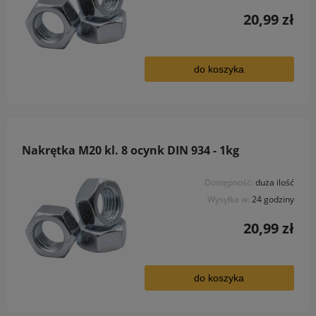
20,99 zł
do koszyka
Nakrętka M20 kl. 8 ocynk DIN 934 - 1kg
Dostępność:
duża ilość
Wysyłka w:
24 godziny
20,99 zł
do koszyka