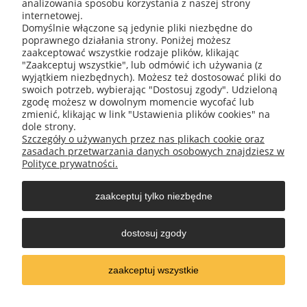
analizowania sposobu korzystania z naszej strony
internetowej.
Domyślnie włączone są jedynie pliki niezbędne do
O nas
poprawnego działania strony. Poniżej możesz
zaakceptować wszystkie rodzaje plików, klikając
"Zaakceptuj wszystkie", lub odmówić ich używania (z
Informacje
wyjątkiem niezbędnych). Możesz też dostosować pliki do
swoich potrzeb, wybierając "Dostosuj zgody". Udzieloną
zgodę możesz w dowolnym momencie wycofać lub
Obsługa klienta
zmienić, klikając w link "Ustawienia plików cookies" na
dole strony.
Szczegóły o używanych przez nas plikach cookie oraz
Moje konto
zasadach przetwarzania danych osobowych znajdziesz w
Polityce prywatności.
zaakceptuj tylko niezbędne
REX EMIL WILIŃSKI
|| Ul. Bałtycka 21, 93-332 Łódź, woj.
dostosuj zgody
łódzkie, NIP : 9820385216 || Tel. 604 763 702, mail:
rexemiwil@o2.pl
zaakceptuj wszystkie
pokaż pełną wersję strony