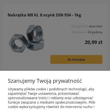
Nakrętka M8 kl. 8 ocynk DIN 934 - 1kg
Dostępność:
duża ilość
Wysyłka w:
24 godziny
20,99 zł
do koszyka
Szanujemy Twoją prywatność
Używamy plików cookie i podobnych technologii, aby
zapamiętać Twoje ustawienia, prezentować
spersonalizowane treści i reklamy oraz udostępniać
funkcje związane z mediami społecznościowymi. Pliki
cookie wykorzystujemy również do mierzenia ruchu i